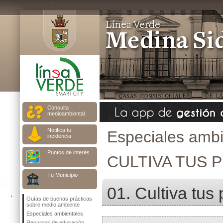
Consulta
medioambiental
Notifica tu
Especiales ambi
incidencia
Puntos de interés
CULTIVA TUS 
Tu Municipio
01. Cultiva tus
Guías de buenas prácticas
sobre medio ambiente
Especiales ambientales
Recursos de educación