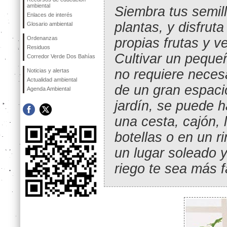
ambiental
Siembra tus semil
Enlaces de interés
plantas, y disfruta
Glosario ambiental
Ordenanzas
propias frutas y v
Residuos
Cultivar un peque
Corredor Verde Dos Bahías
no requiere neces
Noticias y alertas
Actualidad ambiental
de un gran espaci
Agenda Ambiental
jardín, se puede 
una cesta, cajón, 
botellas o en un r
un lugar soleado 
riego te sea más f