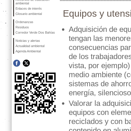
ambiental
Enlaces de interés
Equipos y utensi
Glosario ambiental
Ordenanzas
Adquisición de eq
Residuos
Corredor Verde Dos Bahías
tengan las menore
Noticias y alertas
consecuencias par
Actualidad ambiental
Agenda Ambiental
de los trabajadores
vista, por ejemplo)
medio ambiente (
sistemas de ahorr
energía, silenciosos
Valorar la adquisic
equipos con eleme
reciclados y con b
contenido en alumi