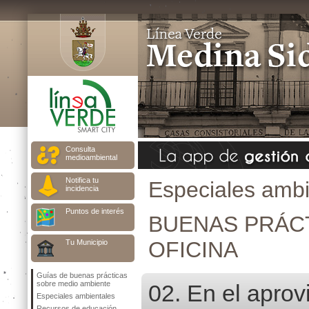
Consulta
medioambiental
Notifica tu
Especiales ambi
incidencia
Puntos de interés
BUENAS PRÁCT
OFICINA
Tu Municipio
Guías de buenas prácticas
sobre medio ambiente
02. En el apro
Especiales ambientales
Recursos de educación