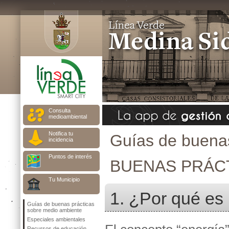
Consulta
medioambiental
Notifica tu
Guías de buenas
incidencia
Puntos de interés
BUENAS PRÁCT
Tu Municipio
1. ¿Por qué es 
Guías de buenas prácticas
sobre medio ambiente
Especiales ambientales
Recursos de educación