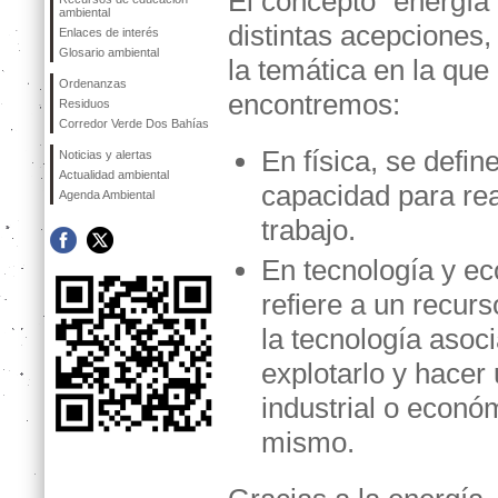
El concepto “energía”
ambiental
distintas acepciones,
Enlaces de interés
Glosario ambiental
la temática en la que
Ordenanzas
encontremos:
Residuos
Corredor Verde Dos Bahías
En física, se defin
Noticias y alertas
Actualidad ambiental
capacidad para rea
Agenda Ambiental
trabajo.
En tecnología y e
refiere a un recurs
la tecnología asoc
explotarlo y hacer
industrial o econó
mismo.