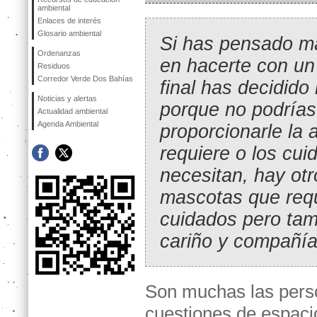
ambiental
Enlaces de interés
Glosario ambiental
Si has pensado m
Ordenanzas
en hacerte con un 
Residuos
Corredor Verde Dos Bahías
final has decidido
Noticias y alertas
porque no podrías
Actualidad ambiental
Agenda Ambiental
proporcionarle la 
requiere o los cu
necesitan, hay otr
mascotas que req
cuidados pero tam
cariño y compañía
Son muchas las person
cuestiones de espaci