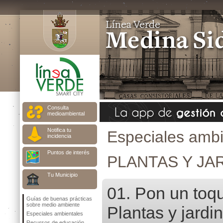
Consulta
medioambiental
Notifica tu
Especiales ambi
incidencia
Puntos de interés
PLANTAS Y JA
Tu Municipio
01. Pon un toqu
Guías de buenas prácticas
sobre medio ambiente
Plantas y jardi
Especiales ambientales
Recursos de educación