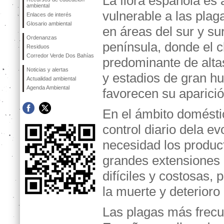
La flora española es
ambiental
vulnerable a las plag
Enlaces de interés
Glosario ambiental
en áreas del sur y su
Ordenanzas
península, donde el c
Residuos
Corredor Verde Dos Bahías
predominante de alta
Noticias y alertas
y estadios de gran 
Actualidad ambiental
Agenda Ambiental
favorecen su aparició
En el ámbito doméstic
control diario dela ev
necesidad los produc
grandes extensiones d
difíciles y costosas,
la muerte y deterioro
Las plagas más frecu