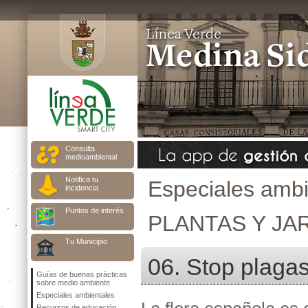
Consulta
medioambiental
Notifica tu
Especiales ambi
incidencia
Puntos de interés
PLANTAS Y JA
Tu Municipio
06. Stop plaga
Guías de buenas prácticas
sobre medio ambiente
Especiales ambientales
Recursos de educación