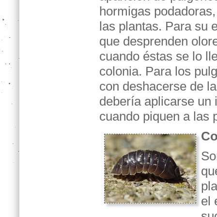
hormigas podadoras, s
las plantas. Para su el
que desprenden olore
cuando éstas se lo ll
colonia. Para los pul
con deshacerse de las
debería aplicarse un 
cuando piquen a las p
Co
So
qu
pl
el 
su